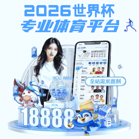
立即注册
xk体育官方APP
官网 ·
权威体育数据平台
XK体育官方APP OFFICIAL WEBSITE
自2022年创立以来，
xk体育官方APP
致力于为用户提
供包括NBA、英超、欧洲杯、LPL在内的热门赛事直播
与数据服务，广受用户信赖。
立即下载xk体育官方APPAPP