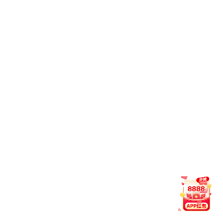
的友谊与信任关系。
通过这种方式，不仅提升了运动员之间的配合度，也
让他们明白只有团结一致才能取得更好的成绩。在赛
场上，每个球员都明白自己肩负着整个团队荣誉，他
们会为了彼此奔跑，为共同目标而拼搏。这种强烈的
责任感无疑是推动他们不断进步的重要动力。
因此，在科沃德的引导下，这支队伍逐渐形成了一种
良好的氛围，每个人都愿意为其他成员付出更多。这
种凝聚力使得球队在比赛中表现得更加出色，也让每
位成员都能在这个大家庭里找到归属感，实现自我价
值。
4、个人成长与奋斗精神
除了职业技能外，个人成长也是每位运动员不可忽视