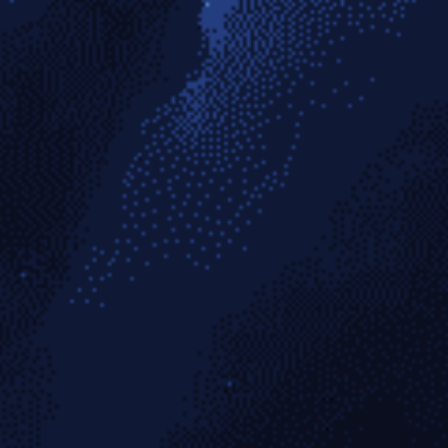
尽管本次比赛结果令人满意，但仍需保持冷静客
断总结经验教训，从中汲取养分。例如，在面对
练，提高抗压能力。同时，应关注青训体系建设
障长期稳定发展的基石。
其次，加强国内联赛水平也是一个关键环节。只
确保国家队具备更强实力。因此，各俱乐部需要
员获得锻炼机会，从而提升整体水平。
最终，希望中国国家男子足球队能够顺利吸收本
目标，为广大球迷带来更多精彩瞬间。只有坚持
辉煌的一天。
总结：
This article highlights the impressive perform