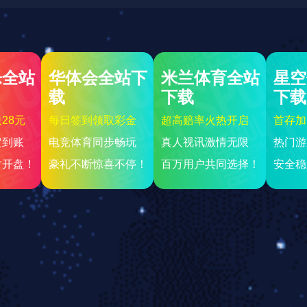
良好的状态，为未来的赛事做准备。
1、国足整体表现评析
中国国家男子足球队在最近的一场国际友谊赛中
队在比赛中的控球率达到历史新高，充分体现了
在防守端也显得稳固有序，有效地遏制了对手的
得了高分评测奠定了基础。
此外，在进攻端，中国队多次通过快速反击创造
半场转换之间，球队能够迅速调整战术，使得对
日渐成熟的一面。整体来看，中国国足不仅仅是
人倍感振奋。
最后，从替补球员到首发阵容，每位球员都积极
场的球员也能迅速融入比赛节奏，为球队注入新
无疑是此次比赛获得高评价的重要因素之一。