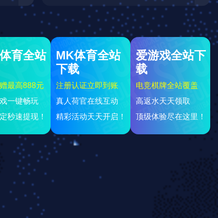
展现了强大的团队协作精神和拼搏意志。球
教练组对战术布置的有效执行。同时，球队
进攻威胁。这种整体性的表现无疑为球队赢
机会，给对方防线施加压力。尤其是在上下
手措手不及，这种灵活应变能力显示了球队
在单一方面有所突破，而是全方位提高，让
参与并发挥各自优势。在关键时刻，替补上
的活力。这种团结一致、齐心协力的氛围，