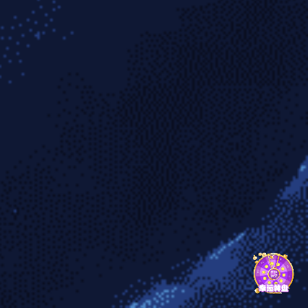
进球，更是在场上的跑动与组织中发挥了重
次成功摆脱对方防守，并为队友创造机会。
。
上如同一名指挥官，不断调度球队进攻与防
更加流畅。此外，他还积极参与防守，有效
使得他获得与张玉宁同样高分也是情理之
人能力出众，更能够带动整个团队向前发
受到鼓舞，这对于国足未来的发展具有重要