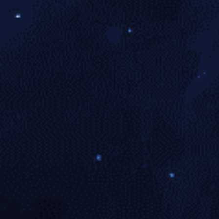
上一篇：
纳瓦斯谈离开巴黎后的状态称身体…