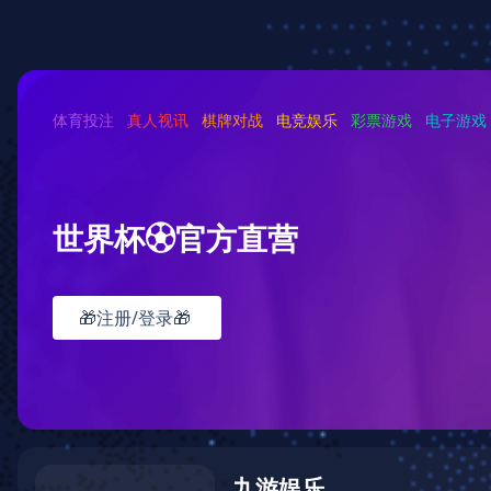
立即注册
xk体育官方APP
官网
数据平台
XK体育官方APP OFFICIAL WEBSITE
自2022年创立以来，
xk体育官方APP
致力于为用
杯、LPL在内的热门赛事直播与数据服务，广受